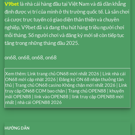
V9bet
là nhà cái hàng đầu tại Việt Nam và đã dần khẳng
định được vị trí của mình ở thị trường quốc tế. Là sân chơi
cá cược trực tuyến có giao diện thân thiện và chuyên
nghiệp, V9bet đã và đang thu hút hàng triệu người chơi
mỗi tháng. Số người chơi và đăng ký mới sẽ còn tiếp tục
tăng trong những tháng đầu 2025.
on68
,
on68
,
on68
,
on68
Xem thêm: Link
trang chủ ON68
mới nhất 2026 | Link
nhà cái
ON68
mới cập nhật 2026 | Đăng ký
ON 68
nhận thưởng tân
thủ | Trang chủ
ON68 casino
Không chặn mới nhất 2026 | Link
truy cập
ON68 COM
bao chặn | Trang chủ
OPEN88
| khuyến
mãi
OPEN88
| link vào
OPEN88
| link truy cập
OPEN88
mới
nhất | nhà cái
OPEN88
2026
HƯỚNG DẪN