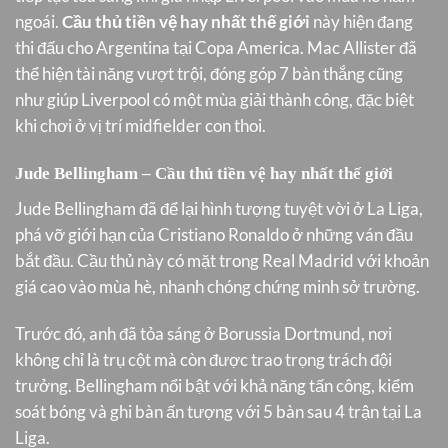
ngoái.
Cầu thủ tiền vệ hay nhất thế giới
này hiện đang
thi đấu cho Argentina tại Copa America. Mac Allister đã
thể hiện tài năng vượt trội, đóng góp 7 bàn thắng cũng
như giúp Liverpool có một mùa giải thành công, đặc biệt
khi chơi ở vị trí midfielder con thoi.
Jude Bellingham – Cầu thủ tiền vệ hay nhất thế giới
Jude Bellingham đã để lại hình tượng tuyệt vời ở La Liga,
phá vỡ giới hạn của Cristiano Ronaldo ở những ván đầu
bắt đầu. Cầu thủ này có mặt trong Real Madrid với khoản
giá cao vào mùa hè, nhanh chóng chứng minh sở trường.
Trước đó, anh đã tỏa sáng ở Borussia Dortmund, nơi
không chỉ là trụ cột mà còn được trao trọng trách đội
trưởng. Bellingham nổi bật với khả năng tấn công, kiểm
soát bóng và ghi bàn ấn tượng với 5 bàn sau 4 trận tại La
Liga.