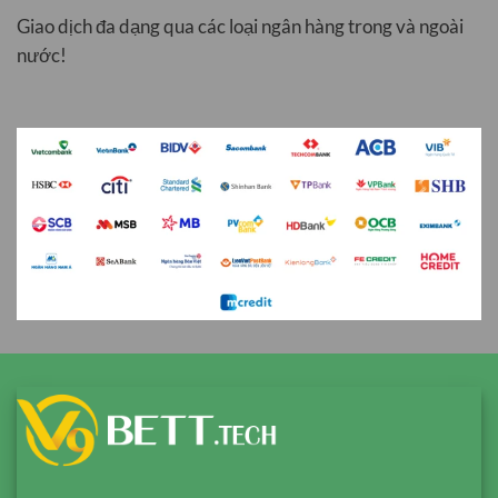
Giao dịch đa dạng qua các loại ngân hàng trong và ngoài
nước!