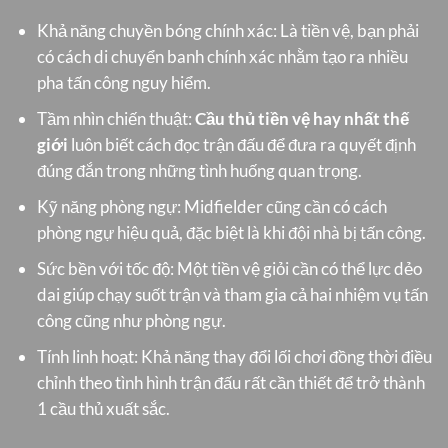
Khả năng chuyền bóng chính xác: Là tiền vệ, bạn phải
có cách di chuyển banh chính xác nhằm tạo ra nhiều
pha tấn công nguy hiểm.
Tầm nhìn chiến thuật:
Cầu thủ tiền vệ hay nhất thế
giới
luôn biết cách đọc trận đấu để đưa ra quyết định
đúng đắn trong những tình huống quan trọng.
Kỹ năng phòng ngự: Midfielder cũng cần có cách
phòng ngự hiệu quả, đặc biệt là khi đội nhà bị tấn công.
Sức bền với tốc độ: Một tiền vệ giỏi cần có thể lực dẻo
dai giúp chạy suốt trận và tham gia cả hai nhiệm vụ tấn
công cũng như phòng ngự.
Tính linh hoạt: Khả năng thay đổi lối chơi đồng thời điều
chỉnh theo tình hình trận đấu rất cần thiết để trở thành
1 cầu thủ xuất sắc.