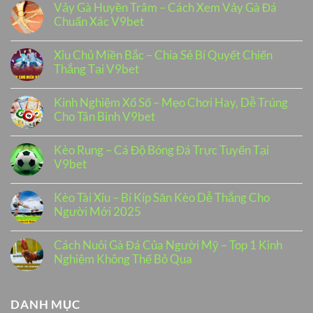
Vảy Gà Huyền Trâm – Cách Xem Vảy Gà Đá
Chuẩn Xác V9bet
Xỉu Chủ Miền Bắc – Chia Sẻ Bí Quyết Chiến
Thắng Tại V9bet
Kinh Nghiệm Xổ Số – Mẹo Chơi Hay, Dễ Trúng
Cho Tân Binh V9bet
Kèo Rung – Cá Độ Bóng Đá Trực Tuyến Tại
V9bet
Kèo Tài Xỉu – Bí Kíp Săn Kèo Dễ Thắng Cho
Người Mới 2025
Cách Nuôi Gà Đá Của Người Mỹ – Top 1 Kinh
Nghiệm Không Thể Bỏ Qua
DANH MỤC