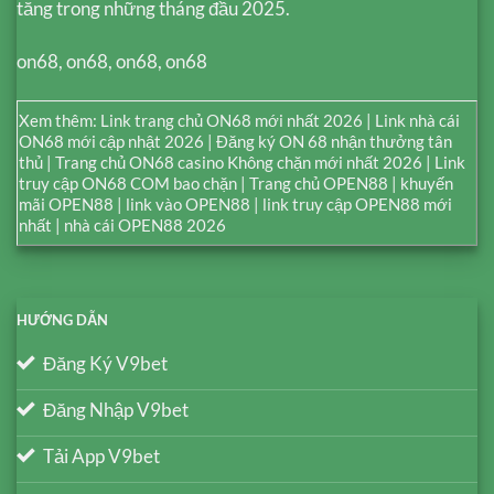
tăng trong những tháng đầu 2025.
Dịch vụ CSKH hàng đầu phục vụ 24/7 của V9bet
on68
,
on68
,
on68
,
on68
Đội ngũ hỗ trợ khách hàng giống như một người bạn
đồng hành tận tâm, luôn sẵn sàng giúp đỡ 24/7. Giải
Xem thêm: Link
trang chủ ON68
mới nhất 2026 | Link
nhà cái
ON68
mới cập nhật 2026 | Đăng ký
ON 68
nhận thưởng tân
quyết vấn đề nhanh chóng, họ còn làm điều đó với sự
thủ | Trang chủ
ON68 casino
Không chặn mới nhất 2026 | Link
nhiệt tình và thân thiện.
truy cập
ON68 COM
bao chặn | Trang chủ
OPEN88
| khuyến
mãi
OPEN88
| link vào
OPEN88
| link truy cập
OPEN88
mới
Tương thích với nhiều thiết bị
nhất | nhà cái
OPEN88
2026
Với các hệ điều hành khác nhau như Windows,
MacOS, Linux, Android, openSUSE, iOS,…mọi thứ
đều được tối ưu hóa trên máy tính, điện thoại để hoạt
HƯỚNG DẪN
động mượt mà. Dù đi công tác hay ở tại nhà? Không
Đăng Ký V9bet
thành vấn đề, bởi nhà cái
V9 bet
luôn nằm gọn trong
lòng bàn tay của bạn, sẵn sàng mang đến những giây
Đăng Nhập V9bet
phút giải trí bất tận.
Tải App V9bet