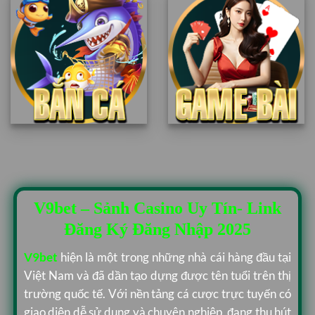
V9bet – Sảnh Casino Uy Tín- Link
Đăng Ký Đăng Nhập 2025
V9bet
hiện là một trong những nhà cái hàng đầu tại
Việt Nam và đã dần tạo dựng được tên tuổi trên thị
trường quốc tế. Với nền tảng cá cược trực tuyến có
giao diện dễ sử dụng và chuyên nghiệp, đang thu hút