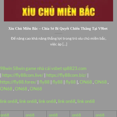
Xỉu Chủ Miền Bắc – Chia Sẻ Bí Quyết Chiến Thắng Tại V9bet
PAGCOR cấp số giấy phép cho nhà cái V9bet
Để nâng cao khả năng thắng lợi trong trò xỉu chủ miền bắc,
việc áp […]
Những ưu điểm giúp nhà cái V9 bet là điểm
đến số 1 của dân chơi
98win
58win game
nhà cái vsbet
sp8823.com
Là nơi hội tụ những giá trị vượt trội khiến bất kỳ ai
|
https://fly88com.live/
|
https://fly88com.biz/
|
tham gia cũng đều cảm thấy hài lòng. Hãy cùng khám
https://fly88.forex/
|
fly88
|
fly88
|
fly88
|,
ON68
,
ON68
,
phá những điểm mạnh độc đáo đã làm nên thương
ON68
,
ON68
,
ON68
hiệu hàng đầu này.
link on68
,
link on68
,
link on68
,
link on68
,
link on68
Giao diện nhà cái v9 bet thân thiện đẹp mắt
Bước chân vào trang web
https://v9bett.tech/
,
on68
on68
on68
on68
on68