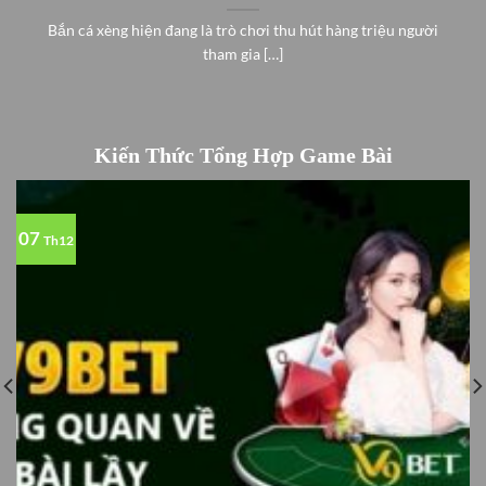
Nhà cái cung cấp đa dạng từ đá gà, dàn đề, xổ số, bóng
Bắn cá xèng hiện đang là trò chơi thu hút hàng triệu người
đá, xóc đĩa, nổ hũ, bắn cá,…
tham gia […]
Sự đẳng cấp và chuyên nghiệp
Kiến Thức Tổng Hợp Game Bài
Sự phát triển vượt bậc của
nhà cái
V9bet
còn được
thúc đẩy bởi đội ngũ chuyên gia sâu kiến thức, dày
kinh nghiệm, mang đến chất lượng cá cược tốt nhất.
07
Từ việc đầu tư vào công nghệ bảo mật tiên tiến đến
Th12
việc cung cấp tỷ lệ cược với tỉ lệ thắng cao, hoàn tiền
nhanh, nạp rút minh bạch.
Không chỉ dừng lại ở thị trường Việt Nam,
nhà cái
đã mở rộng dịch vụ sang nhiều quốc gia khác trong
khu vực Đông Nam Á và châu Á, trở thành lựa chọn
hàng đầu cho những ai tìm kiếm một sân chơi trực
tuyến uy tín và chất lượng.