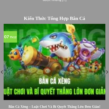
mục sản phẩm, từ các trò chơi bắn cá, nổ hũ, đá gà
trực tuyến đến, dàn đề, tài xỉu, xổ số độc quyền, đáp
Kiến Thức Tổng Hợp Bắn Cá
ứng nhu cầu ngày càng đa dạng của khách hàng.
Mỗi bước phát triển đều hướng tới một mục tiêu duy
nhất: mang lại trải nghiệm cá cược trực tuyến toàn
07
Th12
diện và an toàn cho mọi thành viên.
Trong tương lai,
https://v9bett.tech/
muốn duy trì vị trí dẫn đầu tại
Việt Nam và chinh phục thị trường quốc tế.
Bắn Cá Xèng – Luật Chơi Và Bí Quyết Thắng Lớn Đơn Giản!