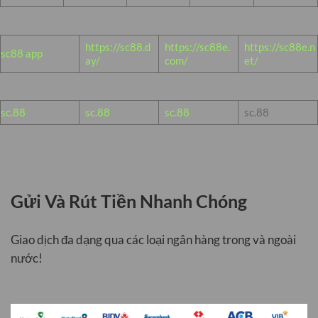
giống như mở cánh cửa đến một thế giới hiện đại và
đầy màu sắc. Từng chi tiết được thiết kế tinh tế, từ
cách phối màu hài hòa đến bố cục hợp lý, giúp mọi
https://sc88.d
https://sc88e.
https://sc88e.n
sc88 app
thao tác trở nên dễ dàng hơn bao giờ hết. Chỉ cần
ay/
com/
et/
vài cú click chuột là đã sẵn sàng phiêu lưu qua mọi trò
chơi mà không cần mất thời gian tìm hiểu phức tạp.
sc.88
sc.88
sc.88
sc.88
Khuyến mãi và ưu đãi ngập tràn
Nếu nghĩ rằng khuyến mãi chỉ là chiêu trò tạm bợ,
hãy để
V9bet
làm thay đổi suy nghĩ ngay từ bây giờ.
Từ phần quà chào mừng hấp dẫn đến những chương
Gửi Và Rút Tiền Nhanh Chóng
trình hoàn tiền độc quyền, mỗi lần tham gia đều trở
thành một dịp đặc biệt.
Giao dịch đa dạng qua các loại ngân hàng trong và ngoài
nước!
Đây cũng là các tri ân những hội viên V9 bet đã đồng
hành trong chặng đường xây dựng môi trường cá
cược chuyên nghiệp.