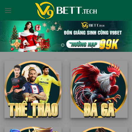
Bỏ
qua
nội
dung