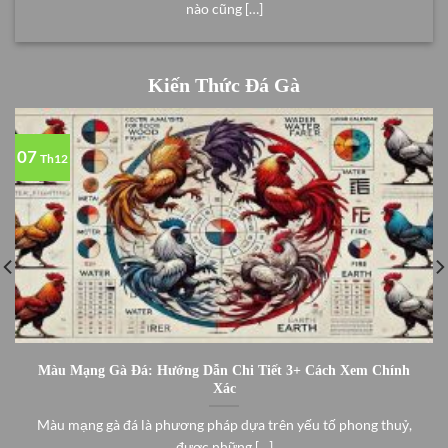
bạc trực tuyến. Để hiểu rõ hơn về giá trị mang lại,
nào cũng […]
hãy khám phá những yếu tố làm nên tên tuổi thương
hiệu.
Kiến Thức Đá Gà
Sứ mệnh và tầm nhìn của V9bet
Được thành lập vào năm 2012 và nhanh chóng
07
Th12
khẳng định vị thế của mình trong thị trường cá cược
khu vực châu Á và vươn xa ra quốc tế. Trong nhiều
năm hoạt động cá cược đã thu hút được hàng chục
triệu lượt đăng ký tài khoản.
Ban đầu, đội ngũ nhân viên
V9 bet
tập trung vào việc
cung cấp các dịch vụ
cá cược thể thao
,
sòng bạc trực
tuyến, xóc đĩa online
với giao diện thân thiện và công
nghệ đặt cược nhanh chóng hiện đại.
Màu Mạng Gà Đá: Hướng Dẫn Chi Tiết 3+ Cách Xem Chính
Xác
Nhờ chiến lược phát triển bền vững và tầm nhìn dài
Màu mạng gà đá là phương pháp dựa trên yếu tố phong thuỷ,
hạn,
bộ môn Casino
không ngừng mở rộng danh
được những […]